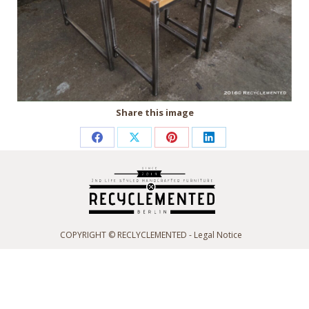
Share this image
Partager
Partager
Partager
Partager
sur
sur
sur
sur
Facebook
X
Pinterest
LinkedIn
COPYRIGHT © RECLYCLEMENTED -
Legal Notice