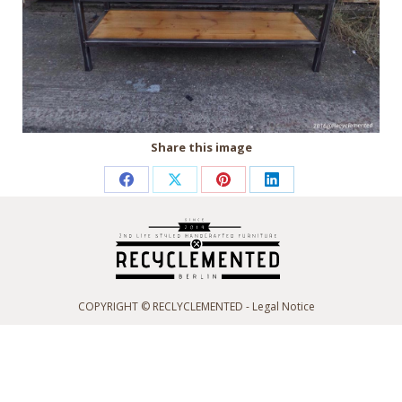
Share this image
Partager
Partager
Partager
Partager
sur
sur
sur
sur
Facebook
X
Pinterest
LinkedIn
COPYRIGHT © RECLYCLEMENTED -
Legal Notice