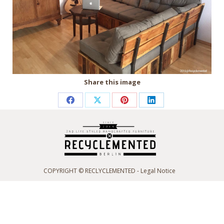
Share this image
Partager
Partager
Partager
Partager
sur
sur
sur
sur
Facebook
X
Pinterest
LinkedIn
COPYRIGHT © RECLYCLEMENTED -
Legal Notice