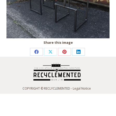
Share this image
Partager
Partager
Partager
Partager
sur
sur
sur
sur
Facebook
X
Pinterest
LinkedIn
COPYRIGHT © RECLYCLEMENTED -
Legal Notice