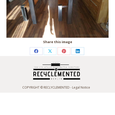
Share this image
Partager
Partager
Partager
Partager
sur
sur
sur
sur
Facebook
X
Pinterest
LinkedIn
COPYRIGHT © RECLYCLEMENTED -
Legal Notice